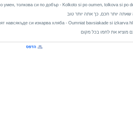
о умен, толкова си по добър - Kolkoto si po oumen, tolkova si po d
שאתה יותר חכם, כך אתה יותר טוב
ят навсякъде си изкарва хляба - Oumniat bavsiakade si izkarva hl
 מוציא את לחמו בכל מקום
הדפס