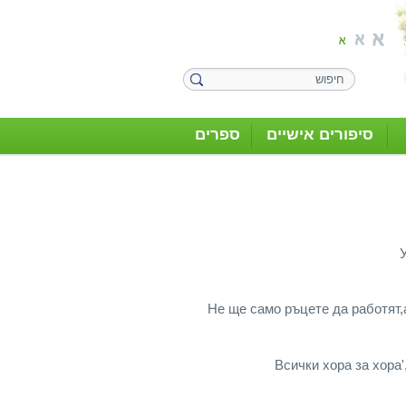
סיפורים אישיים
ספרים
У
Не ще само ръцете да работят,ами
Всички хора за хора',