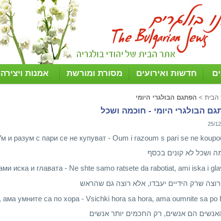
ים
חדשות ואירועים
מסורת ומורשת
אמנות ויצירה
 הבית
>
הפתגם הבולגרי היומי
ם הבולגרי היומי - חוכמה ושכל
25/12
м и разум с пари се не купуват - Oum i razoum s pari se ne koupo
ה ושכל לא קונים בכסף
 иска и главата - Ne shte samo ratsete da rabotiat, ami iska i gla
 רוצה שרק הידיים יעבדו, אלא רוצה גם שהראש
 ама умните са по хора - Vsichki hora sa hora, ama oumnite sa po 
אנשים הם אנשים, רק החכמים יותר אנשים