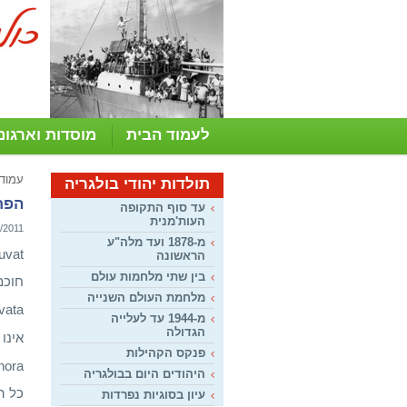
לעמוד הבית
מוסדות וארגונ
עמוד
תולדות יהודי בולגריה
הפתג
עד סוף התקופה
העות'מנית
/2011
מ-1878 ועד מלה"ע
uvat
הראשונה
בין שתי מלחמות עולם
חוכמ
מלחמת העולם השנייה
vata
מ-1944 עד לעלייה
הגדולה
אינו
פנקס הקהילות
hora
היהודים היום בבולגריה
כל ה
עיון בסוגיות נפרדות