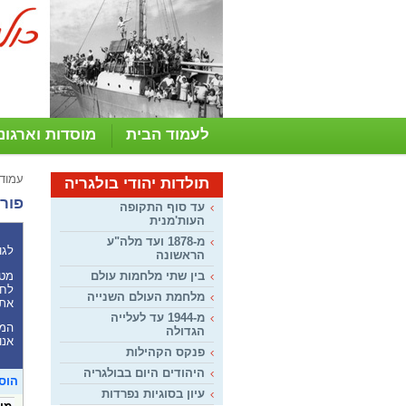
לעמוד הבית
מוסדות וארגונ
עמוד
תולדות יהודי בולגריה
פורו
עד סוף התקופה
העות'מנית
מ-1878 ועד מלה"ע
לגו
הראשונה
מטר
בין שתי מלחמות עולם
לחל
מלחמת העולם השנייה
את 
מ-1944 עד לעלייה
המע
הגדולה
אנו
פנקס הקהילות
היהודים היום בבולגריה
הוס
עיון בסוגיות נפרדות