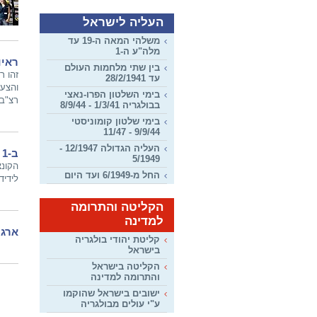
העליה לישראל
משלהי המאה ה-19 עד
מלה"ע ה-1
ראיו
בין שתי מלחמות העולם
זהו ר
עד 28/2/1941
והצעת
בימי השלטון הפרו-נאצי
רצ"ב למט
בבולגריה 1/3/41 - 8/9/44
בימי שלטון קומוניסטי
9/9/44 - 11/47
העליה הגדולה 12/1947 -
ב-1 ביוני 2010 התקיים הקונצרט השנתי של איחוד עולי בולגריה
5/1949
החל מ-6/1949 ועד היום
לידיד
הקליטה והתרומה
למדינה
ארגו
קליטת יהודי בולגריה
בישראל
הקליטה בישראל
והתרומה למדינה
ישובים בישראל שהוקמו
ע"י עולים מבולגריה