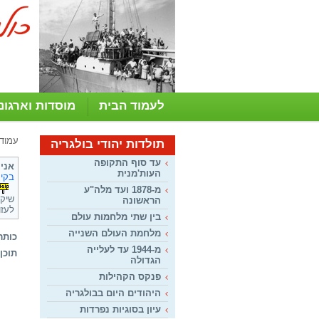
לעמוד הבית
מוסדות וארגונ
עמוד
תולדות יהודי בולגריה
עד סוף התקופה
אני מבקשת 2 מ
העות'מנית
בקי
:47
מ-1878 ועד מלה"ע
שיקר
הראשונה
לעזו
בין שתי מלחמות עולם
מלחמת העולם השנייה
כותר
מ-1944 עד לעלייה
תוכן:
הגדולה
פנקס הקהילות
היהודים היום בבולגריה
עיון בסוגיות נפרדות