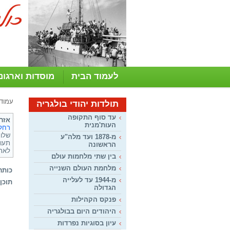
לעמוד הבית
מוסדות וארגונ
עמוד
תולדות יהודי בולגריה
עד סוף התקופה
אזרח
העות'מנית
רחל
מ-1878 ועד מלה"ע
תעוד
הראשונה
לאת
בין שתי מלחמות עולם
מלחמת העולם השנייה
כותר
מ-1944 עד לעלייה
תוכן:
הגדולה
פנקס הקהילות
היהודים היום בבולגריה
עיון בסוגיות נפרדות