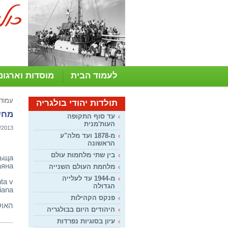
לעמוד הבית
מוסדות וארגונ
עמוד
תולדות יהודי בולגריה
מחשב
עד סוף התקופה
העות'מנית
/2013
מ-1878 ועד מלה"ע
הראשונה
בין שתי מלחמות עולם
ръща
аяна
מלחמת העולם השנייה
מ-1944 עד לעלייה
ta v
הגדולה
aiana
פנקס הקהילות
האוש
היהודים היום בבולגריה
עיון בסוגיות נפרדות