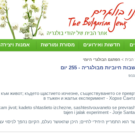
ים
חדשות ואירועים
מסורת ומורשת
אמנות ויצירה
 הבית
>
הפתגם הבולגרי היומי
ות חיוביות מבולגריה - 255 יום
9/10
 към живот; където щастието изчезне, съществуването се прев
в тъжен и жалък експеримент - Хорхе Сант
am jivot; kadeto shtastieto izchezne, sashtestvouvaneto se prevrash
tajen i jalak experiment - Jorje Sant
ר הוא התמריץ היחידי לחיים; היכן שהאושר נעלם, הקיום נהפך לניסוי עצוב