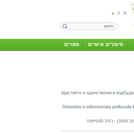
סיפורים אישיים
ספרים
Щастието е единствената подбуда
Shtastieto e edinstvenata podbouda k
 ומסכן - ג'ורג' סנטיאנה