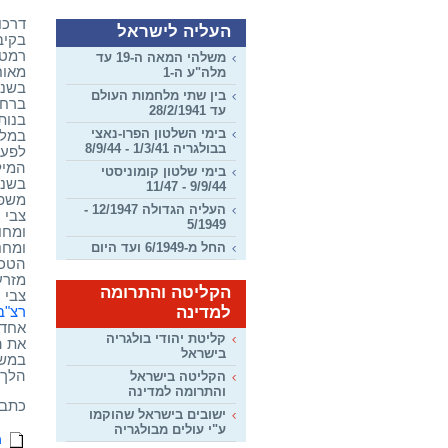
דרכו
העליה לישראל
בקיב
רמטכ
משלהי המאה ה-19 עד
מאוח
מלה"ע ה-1
בין שתי מלחמות העולם
ברחו
עד 28/2/1941
בנות
בימי השלטון הפרו-נאצי
במלח
בבולגריה 1/3/41 - 8/9/44
המיל
בימי שלטון קומוניסטי
9/9/44 - 11/47
משפח
העליה הגדולה 12/1947 -
צבי 
5/1949
ומחו
ומחנ
החל מ-6/1949 ועד היום
הטכנ
מזרע
הקליטה והתרומה
צבי 
למדינה
רצ"ב
אחד 
קליטת יהודי בולגריה
את ה
בישראל
במשך 
הלך 
הקליטה בישראל
והתרומה למדינה
כתבו
ישובים בישראל שהוקמו
ע"י עולים מבולגריה
מא