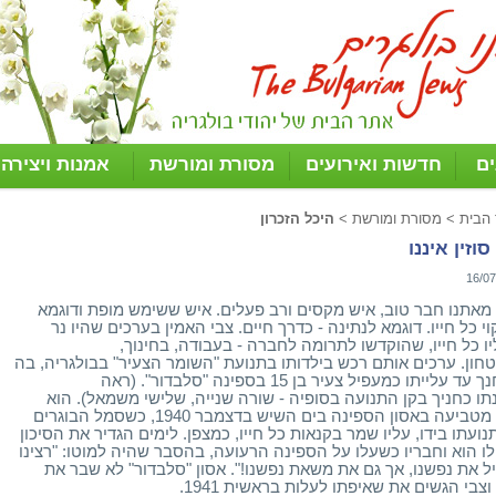
ים
חדשות ואירועים
מסורת ומורשת
אמנות ויצירה
 הבית
>
מסורת ומורשת
>
היכל הזכרון
סוזין איננו
16/07
מאתנו חבר טוב, איש מקסים ורב פעלים. איש ששימש מופת ודוגמא
י כל חייו. דוגמא לנתינה - כדרך חיים. צבי האמין בערכים שהיו נר
יו כל חייו, שהוקדשו לתרומה לחברה - בעבודה, בחינוך,
טחון. ערכים אותם רכש בילדותו בתנועת "השומר הצעיר" בבולגריה, בה
התחנך עד עלייתו כמעפיל צעיר בן 15 בספינה "סלבדור". (ראה
תו כחניך בקן התנועה בסופיה - שורה שנייה, שלישי משמאל). הוא
ניצל מטביעה באסון הספינה בים השיש בדצמבר 1940, כשסמל הבוגרים
נועתו בידו, עליו שמר בקנאות כל חייו, כמצפן. לימים הגדיר את הסיכון
ו הוא וחבריו כשעלו על הספינה הרעועה, בהסבר שהיה למוטו: "רצינו
ל את נפשנו, אך גם את משאת נפשנו!". אסון "סלבדור" לא שבר את
וצבי הגשים את שאיפתו לעלות בראשית 1941.