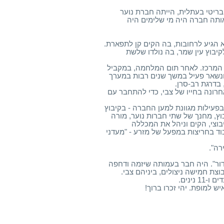
ריטי בעתלית, הייתה חברת נוער
אותה חברה היה מי שלימים היה
 הוא הגיע לרחובות, בה הקים קן לתפארת.
קיבוץ עין שמר, בה נולדו שלשת
 המרכז. לאחר תום המלחמה, במקביל
ילויותיו האחרות, צבי אינו מתנתק מצה"ל. הוא עובר קורס קצינים ב-1951 ונשאר פעיל במשך שנים רבות במערך
בדרגת רב-סרן.
האחרונה בחייו של צבי, כדי להתחבר עם
בפעילות מגוונת למען החברה - בקיבוץ
וץ, מחנך של שתי חברות נוער, מורה
יבוצי, הקים וניהל את המכללה
וד בחריצות במפעל של מזרע - "מעדני
רה".
ר". היה חבר בעמותה שיזמה ודחפה
ת חמישה ניצולים, ביניהם צבי.
נינים.
ש למופת. יהי זכרו ברוך!