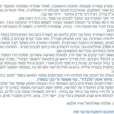
 בארץ עשירה ומגוונת: תחנתו הראשונה, לאחר שחרורו ממחנה המעצר הב
וץ שער העמקים, שהורכבה מנוער מבולגריה ויוגוסלביה. אחד הנערים ב
"ל צה"ל, רא"ל דוד (דדו) אלעזר - ידידו של צבי.
ר יותר הצטרף צבי כחבר לקיבוץ עין שמר, בה היה רועה צאן.
בשנות ה-40 נשלח ע"י תנועת השומר הצעיר לשמש כמדריך התנועה בעיר.
בות הכיר את אהבת חייו - בתיה, שנאתרה לחיזוריו, נישאה לו והצטרפה ל
יהם.
מת השחרור נוטל צבי חלק כלוחם מן השורה בקרבות המתנהלים באזור
לפע
ואים, במסגרת ההגנה המרחבית. תפקידו האחרון היה מפקד חבל מנשה, 
בשנת 1984 מחליטים צבי ובתיה להעתיק את ביתם לקיבוץ מזרע - התחנה 
ות בנותיהם ונכדיהם הנמצאים שם.
נשאר חבר קיבוץ עד סוף חייו, למעלה משישה עשורים. מסכת חייו רצופה 
ץ לכותלי הקיבוץ. היה מדריך וראש קן בתנועת "השומר הצעיר", מזכיר קיב
ך בגיל הנעורים, מנהל בית ספר תיכון אזורי, הקים וניהל מוסד טכנולוגי ק
ולוגית בנצרת עילית. בהגיעו לגיל פרישה הוא לא נח. כגמלאי המשיך לעב
".
העלה על הכתב את תולדות חייו המרתקים ומלאי המעש בספר "מתוך בחי
 סיפור אסון "סלבדור", כפי שסופר ע"י צבי בספרו.
הפרוייקטים האחרונים בהם השתתף היה הנצחת האסון שפקד את "סלבדו
פקת סרט התעודה על הפרשה. סיפור אסון הטביעה מסופר בסרט ע"י קבוצ
כל חייו טיפח צבי ביחד עם בתיה - רעייתו, משפחה ענפה ובה ילדים, נכדים ו-11 
לעולמו איש שבע מעשים בעלי ערך, יישר דרך, צנוע, חייכן ומסביר פנים, אי
: שלמה שאלתיאל ואיזי אלמוג
לבום התמונות של צבי סוזין