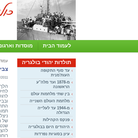
לעמוד הבית
מוסדות וארגונ
עמוד
תולדות יהודי בולגריה
צבי 
עד סוף התקופה
העות'מנית
/2011
מ-1878 ועד מלה"ע
הלך 
הראשונה
לחיקו
בין שתי מלחמות עולם
לרגל
ובבי
מלחמת העולם השנייה
מ-1944 עד לעלייה
תמונ
הגדולה
פנקס הקהילות
של ת
שנטל
היהודים היום בבולגריה
להצי
עיון בסוגיות נפרדות
רוחו 