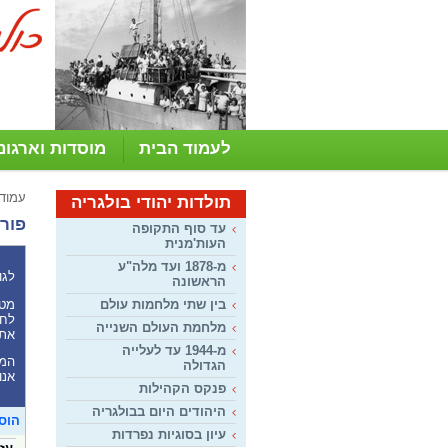
לעמוד הבית
מוסדות וארגונ
עמוד
תולדות יהודי בולגריה
פורו
עד סוף התקופה
העות'מנית
מ-1878 ועד מלה"ע
לגו
הראשונה
מטר
בין שתי מלחמות עולם
לחל
מלחמת העולם השנייה
את 
מ-1944 עד לעלייה
המע
הגדולה
אנו
פנקס הקהילות
היהודים היום בבולגריה
הוס
עיון בסוגיות נפרדות