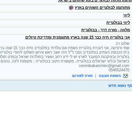
ורגמן מלווה לבולגרים בזמן שהותם בישראל
מתורגמן לבולגרים השוהים בארץ
ליווי
ליווי בבולגרית
מלווה - מורה דרך - בבולגרית
אני בולגריה חיה כבר 15 שנה בארץ מתוגמנית ומדריכת טיולים
שלום רב
שמי ורוניקה, אני ד
בית הכנסת העתיק בפלובדיב וסבי ז''''ל היה יושב ראש אירגון השלום ליהודי בולגרי
בולגריה ובעיקבות המעבר לארץ יש לי ידע רחב ועשיר בתולדות ישראל ובפרט תולדות י
בישראל ובליווי ישראלים בבולגריה. מקושרת היטב בבולגריה : מקומות לינה, נהגים וכ
veronikakanchev@gmail.com
0545524470
הוספת תגובה
|
חזרה לפורום
ף נושא חדש