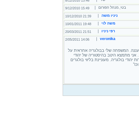
13:46 8/12/2010
בטי, מנהל הפורום |
15:49 9/12/2010
ניניו משה
|
21:39 10/12/2010
משה לוי
|
19:48 10/01/2011
רפי ניניו
|
21:51 20/03/2011
|
veronika
14:06 2/05/2011
וברת בולגרית כשפת אם נולדתי בפלובדיב וחיה כבר 15 שנה ברעננה. המשפחה שלי בבולגריה אחראית על
ה. אני מתמצא היטב בהיסטוריה של יהודי
הודי בולגריה. מעוניינת בליווי בולגרים
ו''