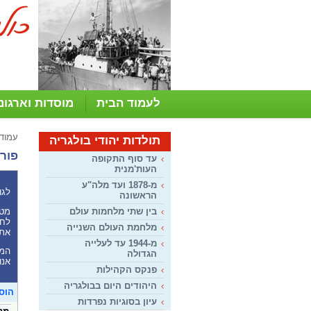
לעמוד הבית
מוסדות וארגונ
עמוד
תולדות יהודי בולגריה
פורו
עד סוף התקופה
העות'מנית
מ-1878 ועד מלה"ע
לגו
הראשונה
מטר
בין שתי מלחמות עולם
לחל
מלחמת העולם השנייה
את 
מ-1944 עד לעלייה
המע
הגדולה
אנו
פנקס הקהילות
היהודים היום בבולגריה
הוס
עיון בסוגיות נפרדות