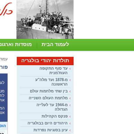
לעמוד הבית
מוסדות וארגונ
עמוד
תולדות יהודי בולגריה
פורו
עד סוף התקופה
העות'מנית
מ-1878 ועד מלה"ע
לגו
הראשונה
מטר
בין שתי מלחמות עולם
לחל
מלחמת העולם השנייה
את 
מ-1944 עד לעלייה
המע
הגדולה
אנו
פנקס הקהילות
היהודים היום בבולגריה
הוס
עיון בסוגיות נפרדות