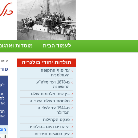
לעמוד הבית
מוסדות וארגונ
עמוד
תולדות יהודי בולגריה
פורו
עד סוף התקופה
העות'מנית
מ-1878 ועד מלה"ע
לגו
הראשונה
מטר
בין שתי מלחמות עולם
לחל
מלחמת העולם השנייה
את 
מ-1944 עד לעלייה
המע
הגדולה
אנו
פנקס הקהילות
היהודים היום בבולגריה
הוס
עיון בסוגיות נפרדות