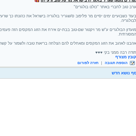
פרדים מסגן שגריר בולגריה בישראל מר פליפוב ורעייתו
רב טוב לחברי באתר "כולנו בולגרים"
עוד כשבועיים ימים יסיים מר פליפוב ס/שגריר בולגריה בישראל את כהונתו כך שרעיית
בולגריה.
ועדון הבולגרים ע"ש מר ויקטור שם-טוב בבת-ים אירח את הזוג המקסים הזה פעמים
מסורתית.
הבנו לאהוב את הזוג המקסים ומאחלים להם הצלחה בריאות טובה ולשמור על קשר 
ודה רבה ממני בקי ♥♥♥
ובץ מצורף
הוספת תגובה
|
חזרה לפורום
ף נושא חדש